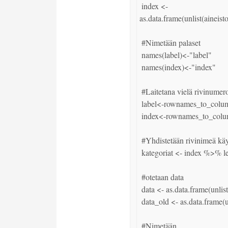
 index <- 
as.data.frame(unlist(aineis
 #Nimetään palaset

 names(label)<-"label"

 names(index)<-"index"

 #Laitetana vielä rivinumerot sarakkeiksi, jotta nämä saadaan yhteen.

 label<-rownames_to_column(label)

 index<-rownames_to_column(index)

 #Yhdistetään rivinimeä käyttäen

 kategoriat <- index %>% left_join(label,by="rowname")

 #otetaan data

 data <- as.data.frame(unlist(aineisto$dataset$value))

 data_old <- as.data.frame(unlist(aineisto$dataset$value))

 #Nimetään
