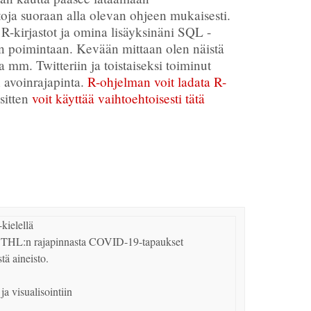
ietoja suoraan alla olevan ohjeen mukaisesti.
t R-kirjastot ja omina lisäyksinäni SQL -
jen poimintaan. Kevään mittaan olen näistä
a mm. Twitteriin ja toistaiseksi toiminut
 avoinrajapinta.
R-ohjelman voit ladata R-
 sitten
voit käyttää vaihtoehtoisesti tätä
ielellä

n THL:n rajapinnasta COVID-19-tapaukset 
tä aineisto.

a visualisointiin
