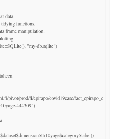
ar data.

 tidying functions.

ata frame manipulation.

lotting.

::SQLite(), "my-db.sqlite")

alteen 

.fi/pivot/prod/fi/epirapo/covid19case/fact_epirapo_c
r10yage-444309")

i

to$dataset$dimension$ttr10yage$category$label))
