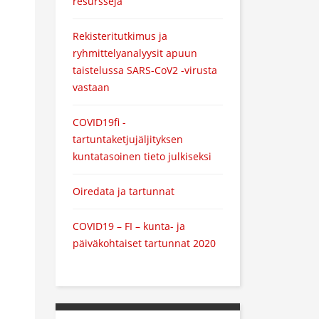
resursseja
Rekisteritutkimus ja
ryhmittelyanalyysit apuun
taistelussa SARS-CoV2 -virusta
vastaan
COVID19fi -
tartuntaketjujäljityksen
kuntatasoinen tieto julkiseksi
Oiredata ja tartunnat
COVID19 – FI – kunta- ja
päiväkohtaiset tartunnat 2020