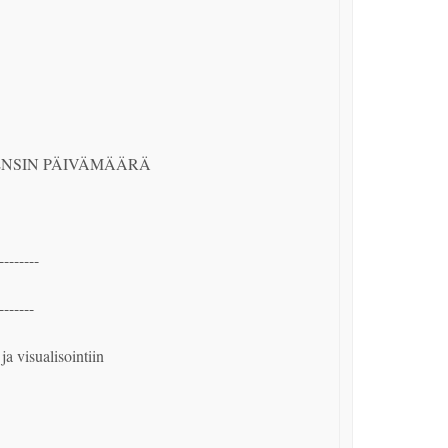
NSIN PÄIVÄMÄÄRÄ

-------

------

a visualisointiin
