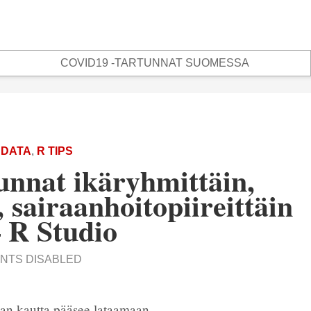
COVID19 -TARTUNNAT SUOMESSA
 DATA
,
R TIPS
nnat ikäryhmittäin,
 sairaanhoitopiireittäin
– R Studio
NTS DISABLED
an kautta pääsee lataamaan