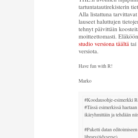
tartuntatautirekisterin t
Alla listattuna tarvittava
lauseet haluttujen tieto
tehnyt päivittäin koosteit
moitteettomasti. Eläköön
studio versiona täältä
tai
versiota.
Have fun with R!
Marko
#Koodausohje-esimerkki R-k
#Tässä esimerkissä haetaa
ikäryhmittäin ja tehdään niis
#Paketti datan editoimiseen j
library(tidyverse)
