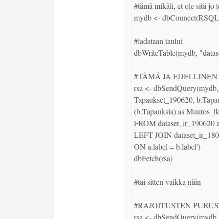
#tämä mikäli, et ole sitä jo te
mydb <- dbConnect(RSQLite
#ladataan taulut

dbWriteTable(mydb, "datase
#TÄMÄ JA EDELLINEN PÄIV
rsa <- dbSendQuery(mydb, 
Tapaukset_190620, b.Tapau
(b.Tapauksia) as Muutos_lk
FROM dataset_ir_190620 a 
LEFT JOIN dataset_ir_1806
ON a.label = b.label')

dbFetch(rsa)

#tai sitten vaikka näin

#RAJOITUSTEN PURUS
rsa <- dbSendQuery(mydb, 