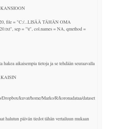
KANSIOON

0620, file = "C:/...LISÄÄ TÄHÄN OMA 
.txt", sep = "\t", col.names = NA, qmethod = 
ta hakea aikaisempia tietoja ja se tehdään seuraavalla 
KAISIN

o/Dropbox/kuvat/home/Marko/R/koronadataa/dataset
aat halutun päivän tiedot tähän vertailuun mukaan
