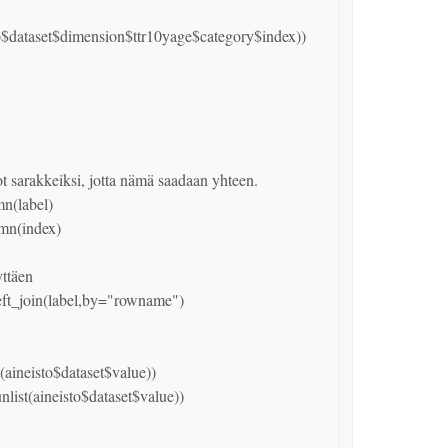
to$dataset$dimension$ttr10yage$category$index))
