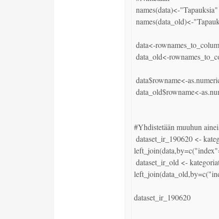
 names(data)<-"Tapauksia"

 names(data_old)<-"Tapauksia_edellispvm"

 data<-rownames_to_column(data)

 data_old<-rownames_to_column(data_old)

 data$rowname<-as.numeric(data$rowname)

 data_old$rowname<-as.numeric(data_old$rowname)

#Yhdistetään muuhun aineis
 dataset_ir_190620 <- kategoriat %>% 
left_join(data,by=c("index
 dataset_ir_old <- kategoriat %>% 
left_join(data_old,by=c("i
dataset_ir_190620
