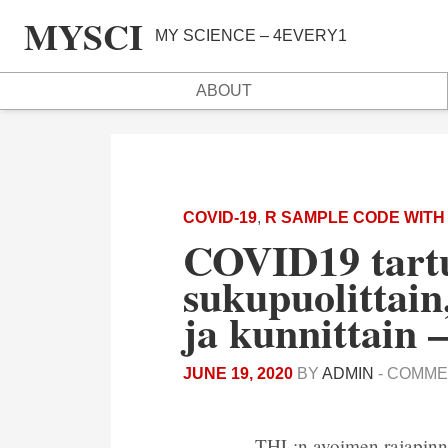
MYSCI
MY SCIENCE – 4EVERY1
ABOUT
COVID-19
,
R SAMPLE CODE WITH
COVID19 tartu
sukupuolittain,
ja kunnittain 
JUNE 19, 2020
BY
ADMIN
-
COMME
THL:n avoimen rajapinn