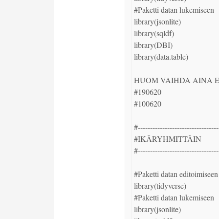
#Paketti datan lukemiseen

library(jsonlite)

library(sqldf)

library(DBI)

library(data.table)

HUOM VAIHDA AINA E
#190620

#100620

#----------------------------------
#IKÄRYHMITTÄIN

#----------------------------------
#Paketti datan editoimiseen j
library(tidyverse)

#Paketti datan lukemiseen

library(jsonlite)
