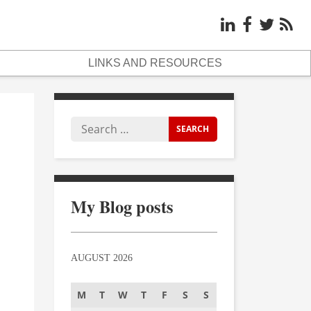
LINKS AND RESOURCES
My Blog posts
AUGUST 2026
M
T
W
T
F
S
S