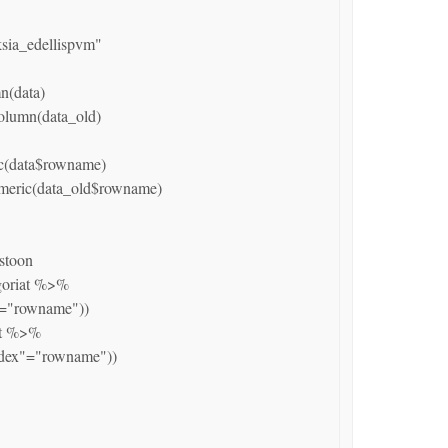
toon

"="rowname"))

ndex"="rowname"))
