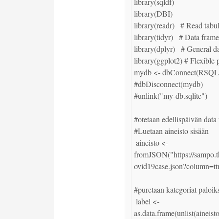
library(sqldf)

library(DBI)

library(readr)   # Read tabul
library(tidyr)   # Data frame
library(dplyr)   # General d
library(ggplot2) # Flexible p
mydb <- dbConnect(RSQLite
#dbDisconnect(mydb)

#unlink("my-db.sqlite")

#otetaan edellispäivän data t
#Luetaan aineisto sisään

 aineisto <- 
fromJSON("https://sampo.thl
ovid19case.json?column=tt
#puretaan kategoriat paloiks
 label <- 
as.data.frame(unlist(aineis