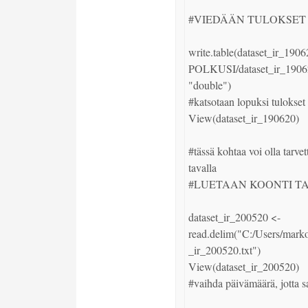
#VIEDÄÄN TULOKSET 
write.table(dataset_ir_19
POLKUSI/dataset_ir_190620
"double")

#katsotaan lopuksi tulokset

View(dataset_ir_190620)

#tässä kohtaa voi olla tarvet
tavalla

#LUETAAN KOONTI TA
dataset_ir_200520 <- 
read.delim("C:/Users/mark
_ir_200520.txt")

View(dataset_ir_200520)

#vaihda päivämäärä, jotta s