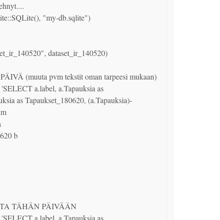
hnyt....

::SQLite(), "my-db.sqlite")

t_ir_140520", dataset_ir_140520)

Ä (muuta pvm tekstit oman tarpeesi mukaan)

'SELECT a.label, a.Tapauksia as 
ksia as Tapaukset_180620, (a.Tapauksia)-
m

 

20 b 

TA TÄHÄN PÄIVÄÄN 

'SELECT a.label, a.Tapauksia as 